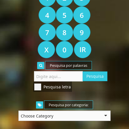
4
5
6
7
8
9
X
0
Pesquisa por palavras
Pesquisa letra
Pesquisa por categoria: