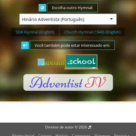
Escolha outro Hymnal:
SDA Hymnal (English)
Church Hymnal (1940) (English)
Você também pode estar interessado em:
Direitos de autor © 2026
H
Página Inicial
Contato
Hinário
Categorias
Números
Pesquisa